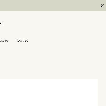
üche
Outlet