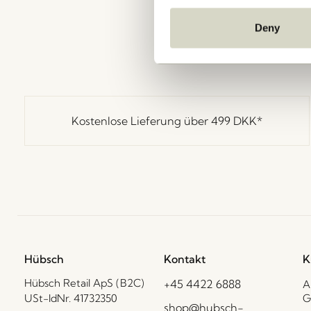
Deny
Kostenlose Lieferung über
499 DKK
*
Hübsch
Kontakt
K
Hübsch Retail ApS (B2C)
+45 4422 6888
A
USt-IdNr. 41732350
G
shop@hubsch-