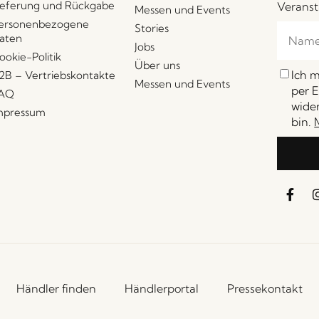
ieferung und Rückgabe
Veranst
Messen und Events
ersonenbezogene
Stories
aten
Jobs
ookie-Politik
Über uns
Ich 
2B – Vertriebskontakte
Messen und Events
per E
AQ
wider
mpressum
bin.
Händler finden
Händlerportal
Pressekontakt