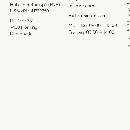
L
Hübsch Retail ApS (B2B)
interior.com
P
USt-IdNr. 41732350
Rufen Sie uns an
D
HI-Park 381
C
Mo – Do: 09:00 – 15:00
7400 Herning
B
Freitag: 09:00 – 14:00
Dänemark
F
I