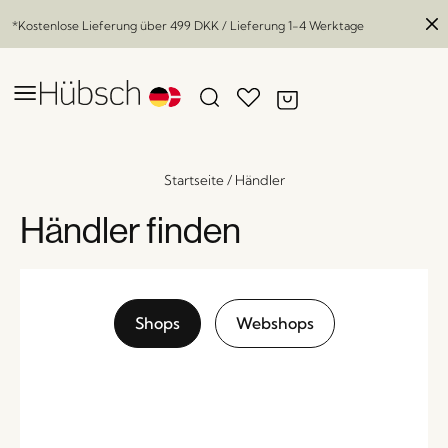
*Kostenlose Lieferung über
499 DKK
/ Lieferung 1-4 Werktage
Startseite
/
Händler
Händler finden
Shops
Webshops
Display Magazinhalter Large Naturfarben
x