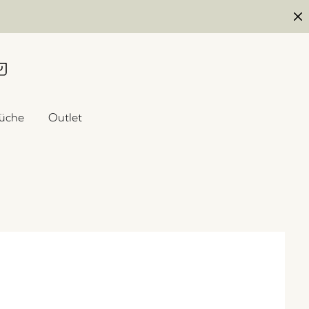
üche
Outlet