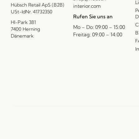
L
Hübsch Retail ApS (B2B)
interior.com
P
USt-IdNr. 41732350
Rufen Sie uns an
D
HI-Park 381
C
Mo – Do: 09:00 – 15:00
7400 Herning
B
Freitag: 09:00 – 14:00
Dänemark
F
I