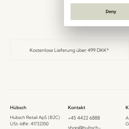
Deny
Kostenlose Lieferung über
499 DKK
*
Hübsch
Kontakt
K
Hübsch Retail ApS (B2C)
+45 4422 6888
A
USt-IdNr. 41732350
G
shop@hubsch-