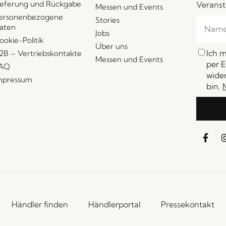
ieferung und Rückgabe
Veranst
Messen und Events
ersonenbezogene
Stories
aten
Jobs
ookie-Politik
Über uns
Ich 
2B – Vertriebskontakte
Messen und Events
per E
AQ
wider
mpressum
bin.
Händler finden
Händlerportal
Pressekontakt