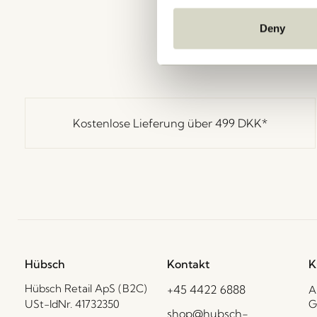
Deny
Kostenlose Lieferung über
499 DKK
*
Hübsch
Kontakt
K
Hübsch Retail ApS (B2C)
+45 4422 6888
A
USt-IdNr. 41732350
G
shop@hubsch-