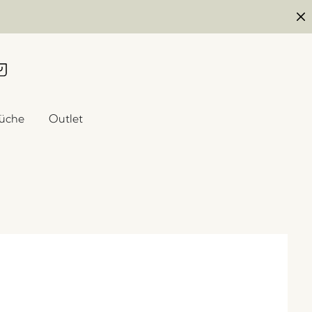
üche
Outlet