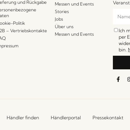
ieferung und Rückgabe
Veranst
Messen und Events
ersonenbezogene
Stories
aten
Jobs
ookie-Politik
Über uns
Ich 
2B – Vertriebskontakte
Messen und Events
per E
AQ
wider
mpressum
bin.
Händler finden
Händlerportal
Pressekontakt