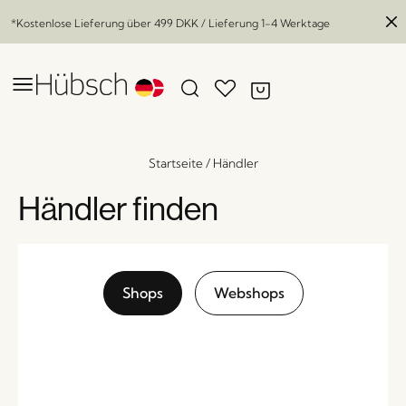
*Kostenlose Lieferung über
499 DKK
/ Lieferung 1-4 Werktage
Startseite
/
Händler
Händler finden
Shops
Webshops
Revolve Hängelampe Large Schwarz
x