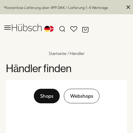
*Kostenlose Lieferung über
499 DKK
/ Lieferung 1-4 Werktage
Startseite
/
Händler
Händler finden
Shops
Webshops
Kumu Tischlampe Weiß
x