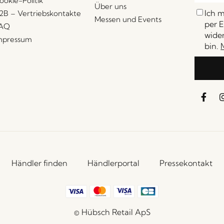
ookie-Politik
Über uns
Ich 
2B – Vertriebskontakte
Messen und Events
per E
AQ
wider
mpressum
bin.
Händler finden
Händlerportal
Pressekontakt
© Hübsch Retail ApS