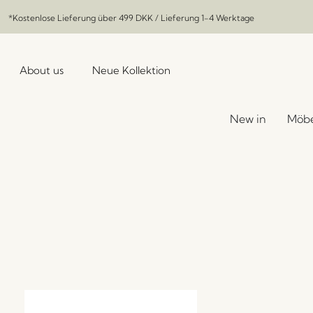
*Kostenlose Lieferung über
499 DKK
/ Lieferung 1-4 Werktage
About us
Neue Kollektion
New in
Möbe