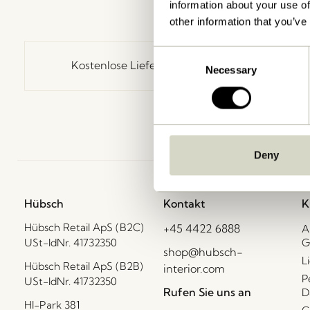
information about your use of
other information that you’ve
Consent
Kostenlose Lieferung über
499 DKK
*
Necessary
Selection
Deny
Hübsch
Kontakt
K
Hübsch Retail ApS (B2C)
+45 4422 6888
A
USt-IdNr. 41732350
G
shop@hubsch-
L
Hübsch Retail ApS (B2B)
interior.com
P
USt-IdNr. 41732350
Rufen Sie uns an
D
HI-Park 381