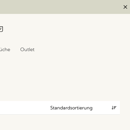
üche
Outlet