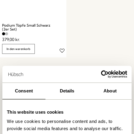
Podium Töpfe Small Schwarz
(2er Set)
379,00
kr.
In den warenkorb
Consent
Details
About
Kostenlose Lieferung über
499 DKK
*
This website uses cookies
We use cookies to personalise content and ads, to
provide social media features and to analyse our traffic.
Lieferung 1-4 Werktage