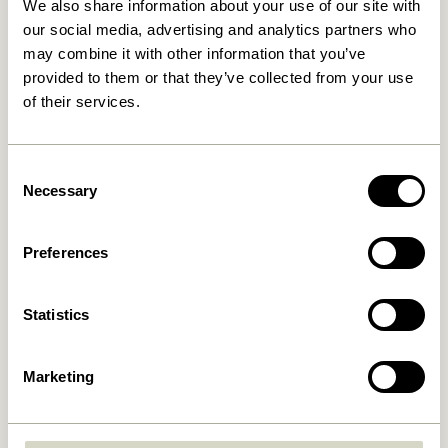
We also share information about your use of our site with
our social media, advertising and analytics partners who
may combine it with other information that you’ve
30 Tage Rückgaberecht
provided to them or that they’ve collected from your use
of their services.
Hübsch
Kontakt
Consent
Hübsch Retail ApS (B2C)
+45 4422 6888
Necessary
Selection
USt-IdNr. 41732350
shop@hubsch-
Hübsch Retail ApS (B2B)
interior.com
Preferences
USt-IdNr. 41732350
Rufen Sie uns an
HI-Park 381
7400 Herning
Mo – Do: 09:00 – 15:00
Statistics
Dänemark
Freitag: 09:00 – 14:00
Marketing
Kundenservice
Unser Universum
Allgemeine
Neuheiten
Geschäftsbedingungen
Über uns