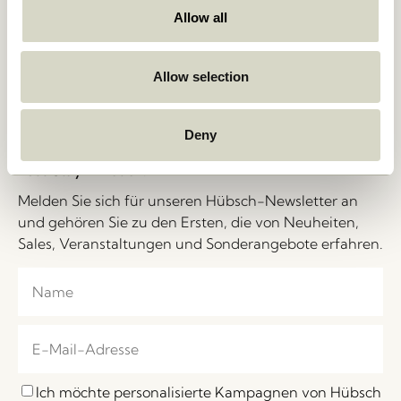
Lieferung und Rückgabe
Messen und Events
Allow all
Personenbezogene Daten
Stories
Cookie-Politik
Jobs
B2B – Vertriebskontakte
Über uns
Allow selection
FAQ
Messen und Events
Impressum
Deny
Let's Stay in Touch!
Melden Sie sich für unseren Hübsch-Newsletter an
und gehören Sie zu den Ersten, die von Neuheiten,
Sales, Veranstaltungen und Sonderangebote erfahren.
Ich möchte personalisierte Kampagnen von Hübsch