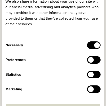
We also share information about your use of our site with
our social media, advertising and analytics partners who
may combine it with other information that you’ve
30 Tage Rückgaberecht
provided to them or that they’ve collected from your use
of their services.
Hübsch
Kontakt
Consent
Hübsch Retail ApS (B2C)
+45 4422 6888
Necessary
Selection
USt-IdNr. 41732350
shop@hubsch-
Hübsch Retail ApS (B2B)
interior.com
Preferences
USt-IdNr. 41732350
Rufen Sie uns an
HI-Park 381
7400 Herning
Mo – Do: 09:00 – 15:00
Statistics
Dänemark
Freitag: 09:00 – 14:00
Marketing
Kundenservice
Unser Universum
Allgemeine
Neuheiten
Geschäftsbedingungen
Über uns