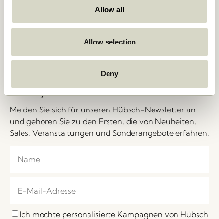
Lieferung und Rückgabe
Messen und Events
Allow all
Personenbezogene Daten
Stories
Cookie-Politik
Jobs
B2B – Vertriebskontakte
Über uns
Allow selection
FAQ
Messen und Events
Impressum
Deny
Let's Stay in Touch!
Melden Sie sich für unseren Hübsch-Newsletter an
und gehören Sie zu den Ersten, die von Neuheiten,
Sales, Veranstaltungen und Sonderangebote erfahren.
Ich möchte personalisierte Kampagnen von Hübsch