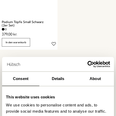
Podium Töpfe Small Schwarz
(2er Set)
379,00
kr.
In den warenkorb
Consent
Details
About
Kostenlose Lieferung über
499 DKK
*
This website uses cookies
We use cookies to personalise content and ads, to
provide social media features and to analyse our traffic.
Lieferung 1-4 Werktage