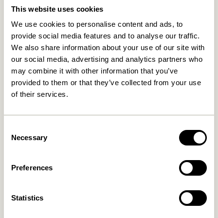
This website uses cookies
We use cookies to personalise content and ads, to
provide social media features and to analyse our traffic.
The Buzz brings you
We also share information about your use of our site with
pieces that move with
our social media, advertising and analytics partners who
may combine it with other information that you’ve
you, embracing the
provided to them or that they’ve collected from your use
dynamic nature of your
of their services.
home. Welcome the
flexibility and create a
Consent
Necessary
Selection
living space that evolves
with you.
Preferences
Statistics