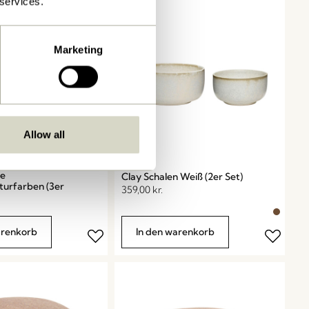
 services.
Marketing
Allow all
be
Clay Schalen Weiß (2er Set)
urfarben (3er
359,00
kr.
arenkorb
In den warenkorb