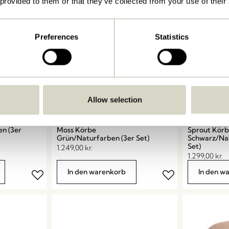
 provided to them or that they’ve collected from your use of their
Preferences
Statistics
Allow selection
en (3er
Moss Körbe
Sprout Kör
Grün/Naturfarben (3er Set)
Schwarz/Nat
Set)
1.249,00
kr.
1.299,00
kr.
In den warenkorb
In den w