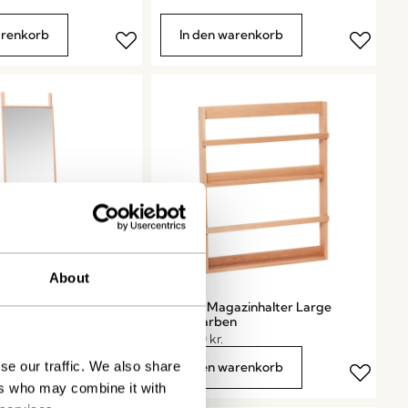
arenkorb
In den warenkorb
About
piegel
Display Magazinhalter Large
n
Naturfarben
1.299,00
kr.
se our traffic. We also share
arenkorb
In den warenkorb
ers who may combine it with