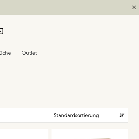
üche
Outlet