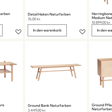
farben
Herringbone
Detail Haken Naturfarben
Medium Nat
76,00
kr.
10.899,00
kr.
In den warenkorb
In den w
are
Ground Pfla
Ground Bank Naturfarben
Naturfarbe
3.449,00
kr.