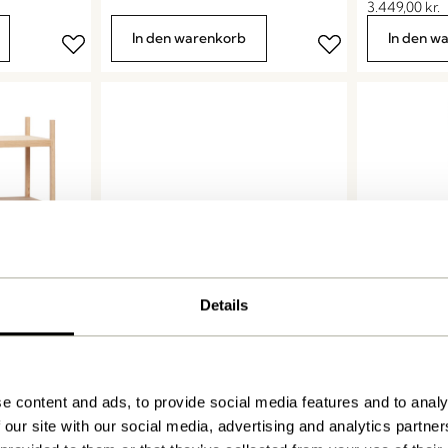
3.449,00
kr.
In den warenkorb
In den w
Details
Monarch Schneidebretter
Lean Stands
Runde Naturfarben (2er Set)
Naturfarbe
1.049,00
kr.
2.849,00
kr.
e content and ads, to provide social media features and to analy
In den warenkorb
In den w
 our site with our social media, advertising and analytics partn