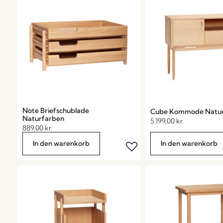
Note Briefschublade
Cube Kommode Natur
Naturfarben
5.199,00
kr.
889,00
kr.
In den warenkorb
In den warenkorb