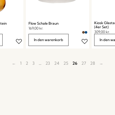
Kiosk Glast
tein
Flow Schale Braun
(4er Set)
169,00
kr.
309,00
kr.
In den warenkorb
In den w
←
1
2
3
…
23
24
25
26
27
28
→