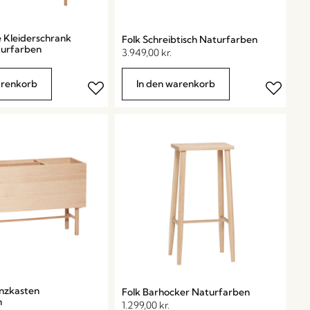
 Kleiderschrank
Folk Schreibtisch Naturfarben
urfarben
3.949,00
kr.
arenkorb
In den warenkorb
nzkasten
Folk Barhocker Naturfarben
n
1.299,00
kr.