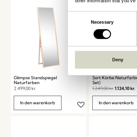
other information that you’ve
-10%
Consent
Necessary
Selection
Deny
Glimpse Standspiegel
Sort Körbe Naturfarb
Naturfarben
Set)
2.499,00
kr.
1.249,00
kr.
1.124,10
kr.
In den warenkorb
In den warenkorb