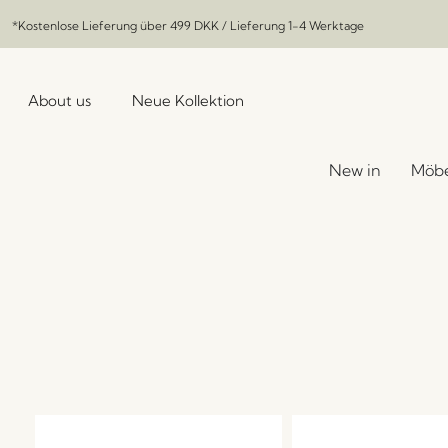
*Kostenlose Lieferung über
499 DKK
/ Lieferung 1-4 Werktage
About us
Neue Kollektion
New in
Möbe