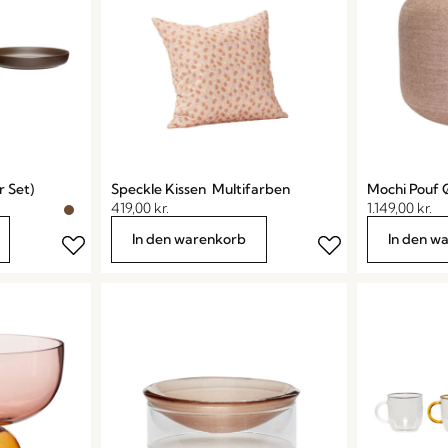
r Set)
Speckle Kissen Multifarben
Mochi Pouf 
419,00
kr.
1.149,00
kr.
In den warenkorb
In den w