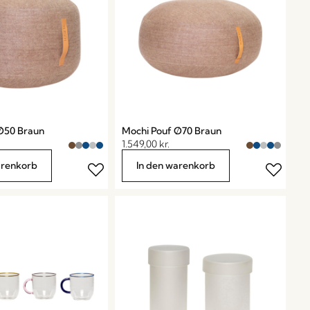
Ø50 Braun
Mochi Pouf Ø70 Braun
1.549,00
kr.
arenkorb
In den warenkorb