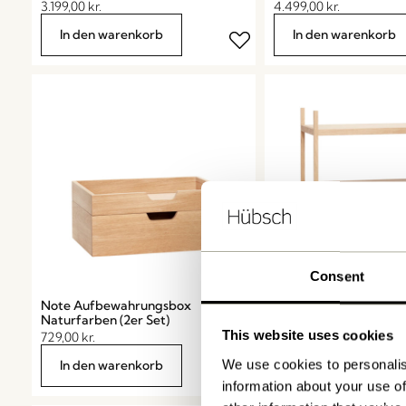
3.199,00
kr.
4.499,00
kr.
In den warenkorb
In den warenkorb
Consent
Note Aufbewahrungsbox
Library Regal Small
Naturfarben (2er Set)
Naturfarben
This website uses cookies
729,00
kr.
3.199,00
kr.
We use cookies to personalis
In den warenkorb
In den warenkorb
information about your use of