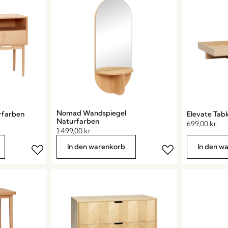
Nomad Wandspiegel
farben
Elevate Tab
Naturfarben
699,00
kr.
1.499,00
kr.
In den warenkorb
In den w