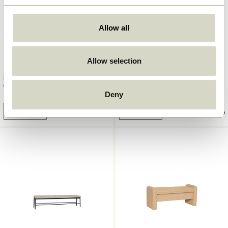
Allow all
Allow selection
Haus Spisestol Brun
Crayon Rullebord Natur
Deny
2.549,00
kr.
2.299,00
kr.
Tilføj til kurv
Tilføj til kurv