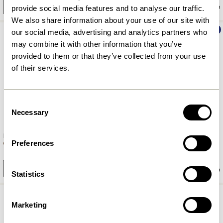
Tilføj til kurv
Tilføj til kurv
provide social media features and to analyse our traffic.
We also share information about your use of our site with
UDENDØRS
NYHED
UDENDØRS
NYHED
our social media, advertising and analytics partners who
may combine it with other information that you’ve
provided to them or that they’ve collected from your use
of their services.
Consent
Necessary
Selection
Haus Skammel Brun
Haus Loungestol Brun
Preferences
2.299,00
kr.
3.599,00
kr.
Tilføj til kurv
Tilføj til kurv
Statistics
UDENDØRS
NYHED
Marketing