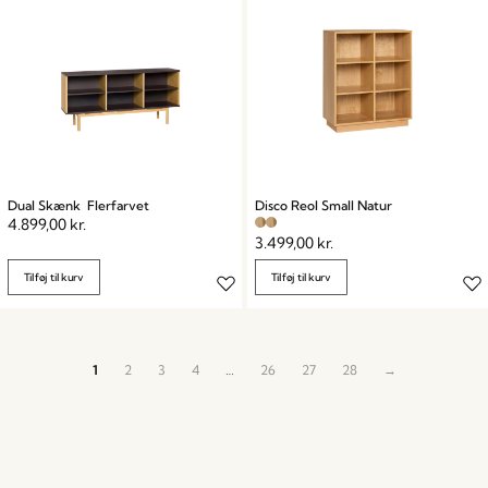
Dual Skænk Flerfarvet
Disco Reol Small Natur
4.899,00
kr.
3.499,00
kr.
Tilføj til kurv
Tilføj til kurv
1
2
3
4
…
26
27
28
→