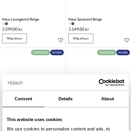
Haus Loungestol Beige
Haus Spisestol Beige
3.599,00
kr.
2.549,00
kr.
Tilføj til kurv
Tilføj til kurv
UDENDØRS
NYHED
UDENDØRS
NYHED
Consent
Details
About
Haus Spisebord Small Brun
Haus Spisebord Large Brun
This website uses cookies
3.849,00
kr.
6.149,00
kr.
We use cookies to personalise content and ads, to