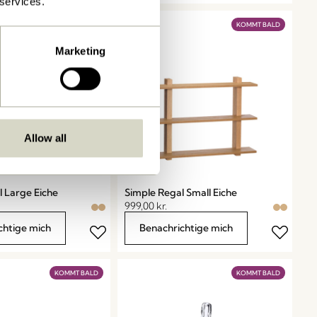
 services.
KOMMT BALD
KOMMT BALD
Marketing
Allow all
l Large Eiche
Simple Regal Small Eiche
999,00
kr.
chtige mich
Benachrichtige mich
KOMMT BALD
KOMMT BALD