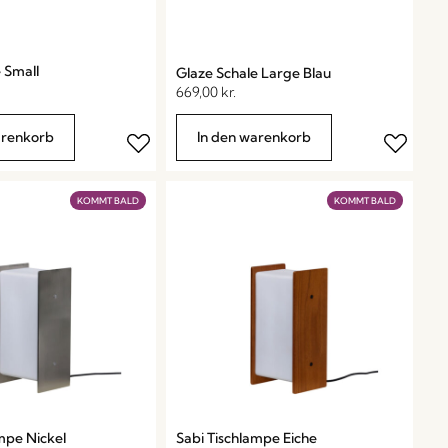
 Small
Glaze Schale Large Blau
669,00
kr.
arenkorb
In den warenkorb
KOMMT BALD
KOMMT BALD
mpe Nickel
Sabi Tischlampe Eiche