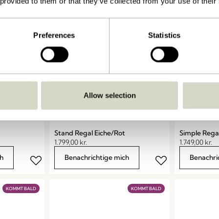
 provided to them or that they’ve collected from your use of their
KOMMT BALD
KOMMT BALD
Preferences
Statistics
Allow selection
Stand Regal Eiche/Rot
Simple Rega
1.799,00
kr.
1.749,00
kr.
h
Benachrichtige mich
Benachri
KOMMT BALD
KOMMT BALD