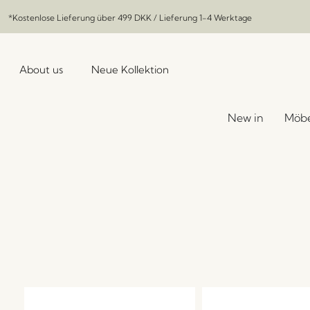
*Kostenlose Lieferung über
499 DKK
/ Lieferung 1-4 Werktage
About us
Neue Kollektion
New in
Möbe