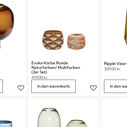
Evoke Körbe Runde
Ripple Vase
Naturfarben/ Multifarben
309,00
kr.
(2er Set)
419,00
kr.
In den warenkorb
In den w