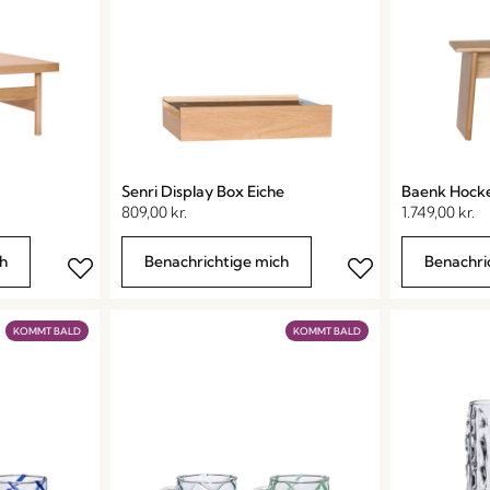
Senri Display Box Eiche
Baenk Hocke
809,00
kr.
1.749,00
kr.
h
Benachrichtige mich
Benachri
KOMMT BALD
KOMMT BALD