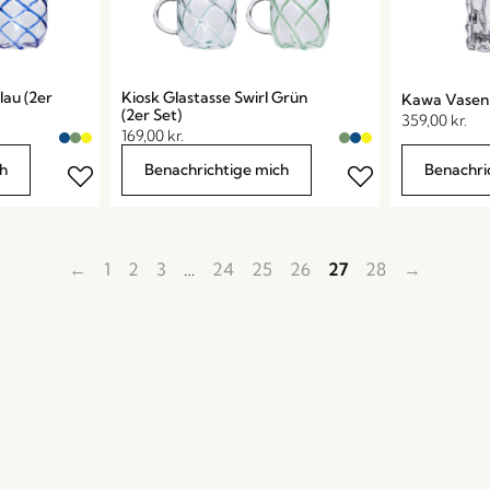
lau (2er
Kiosk Glastasse Swirl Grün
Kawa Vasen 
(2er Set)
359,00
kr.
169,00
kr.
h
Benachrichtige mich
Benachri
←
1
2
3
…
24
25
26
27
28
→