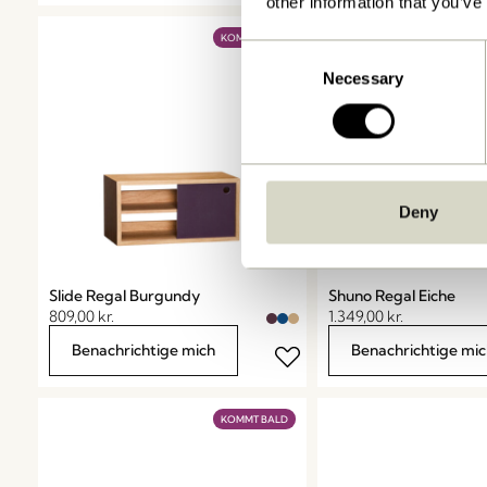
other information that you’ve
KOMMT BALD
Consent
Necessary
Selection
Deny
Slide Regal Burgundy
Shuno Regal Eiche
809,00
kr.
1.349,00
kr.
Benachrichtige mich
Benachrichtige mic
KOMMT BALD