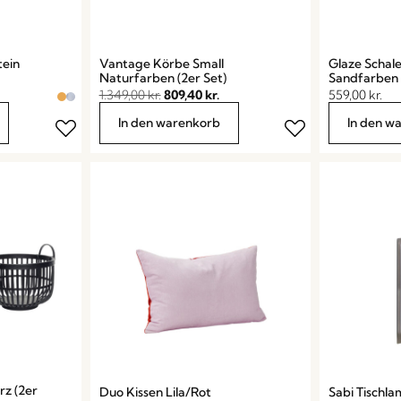
tein
Vantage Körbe Small
Glaze Schale
Naturfarben (2er Set)
Sandfarben
1.349,00
kr.
809,40
kr.
559,00
kr.
In den warenkorb
In den w
z (2er
Duo Kissen Lila/Rot
Sabi Tischla