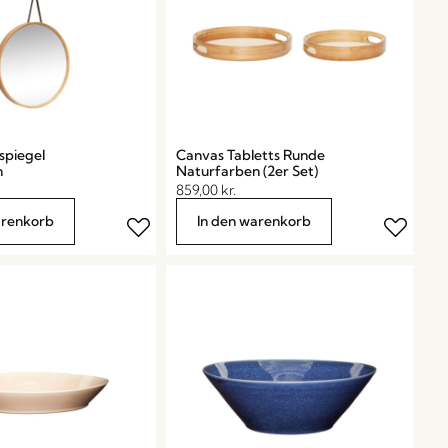
piegel
Canvas Tabletts Runde
n
Naturfarben (2er Set)
859,00
kr.
arenkorb
In den warenkorb