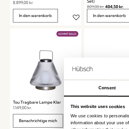
Set)
8.899,00
kr.
809,00
kr.
404,50
kr.
In den warenkorb
In den warenkorb
KOMMT BALD
Consent
Tou Tragbare Lampe Klar
Herringbone Regal Pa
This website uses cookies
1.149,00
kr.
1.149,00
kr.
We use cookies to personalis
Benachrichtige mich
Benachrichtige mic
information about your use of