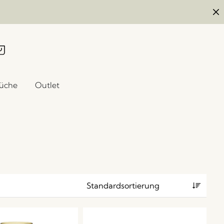
üche
Outlet