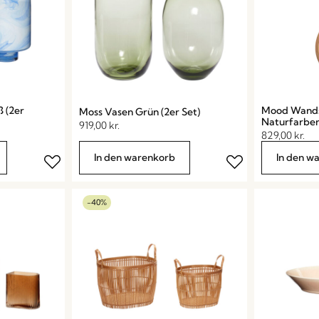
 (2er
Mood Wands
Moss Vasen Grün (2er Set)
Naturfarbe
919,00
kr.
829,00
kr.
In den warenkorb
In den w
-40%