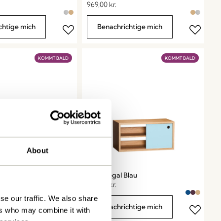
969,00
kr.
chtige mich
Benachrichtige mich
KOMMT BALD
KOMMT BALD
About
Eiche
Slide Regal Blau
809,00
kr.
se our traffic. We also share
chtige mich
Benachrichtige mich
ers who may combine it with