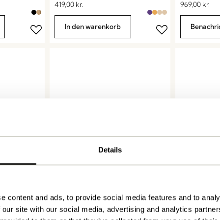
419,00
kr.
969,00
kr.
In den warenkorb
Benachri
Details
Hide Aufbewahrungsbox
ppel
Slide Regal 
Pappel
809,00
kr.
649,00
kr.
e content and ads, to provide social media features and to analy
h
Benachrichtige mich
Benachri
 our site with our social media, advertising and analytics partn