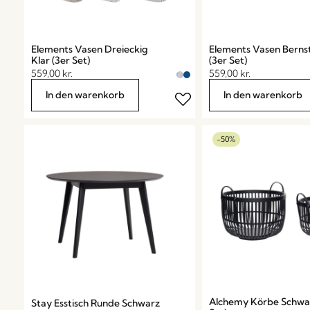
Elements Vasen Dreieckig
Elements Vasen Berns
Klar (3er Set)
(3er Set)
559,00
kr.
559,00
kr.
In den warenkorb
In den warenkorb
-50%
Alchemy Körbe Schwar
Stay Esstisch Runde Schwarz