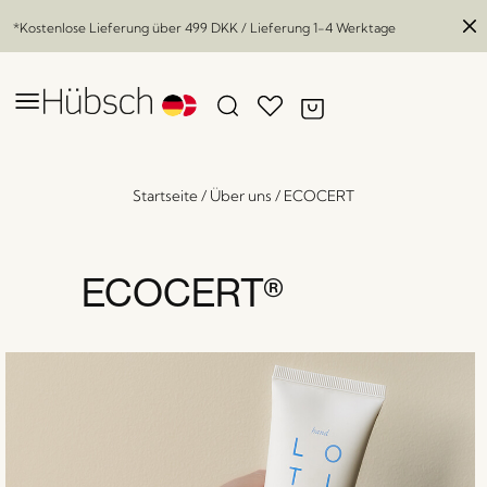
*Kostenlose Lieferung über
499 DKK
/ Lieferung 1-4 Werktage
Startseite
/
Über uns
/
ECOCERT
ECOCERT®