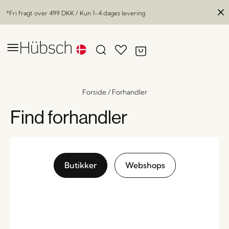
*Fri fragt over
499 DKK
/ Kun 1-4 dages levering
Forside
/
Forhandler
Find forhandler
Butikker
Webshops
Speckle Pude Sand/Orange
x