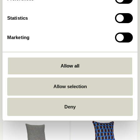
Statistics
Marketing
Ori Kissen Olive/Beige
Muted Sitzauflage
Allow all
Dunkelgrau
449,00
kr.
249,00
kr.
Allow selection
In den warenkorb
In den warenkorb
-40%
Deny