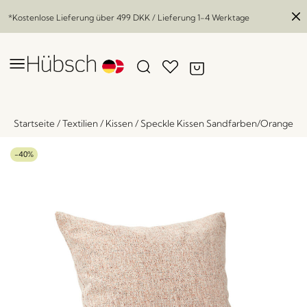
*Kostenlose Lieferung über
499 DKK
/ Lieferung 1-4 Werktage
Startseite
/
Textilien
/
Kissen
/
Speckle Kissen Sandfarben/Orange
-40%