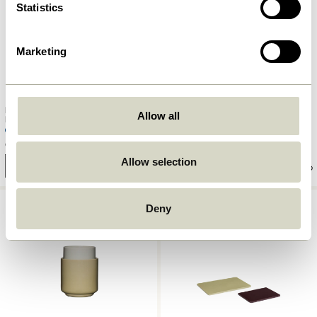
Statistics
Marketing
Luminary Hängelampe
Satellite Wandlampe Hellgrün
Allow all
Blau/Hellgrün
859,00
kr.
619,00
kr.
Allow selection
In den warenkorb
In den warenkorb
Deny