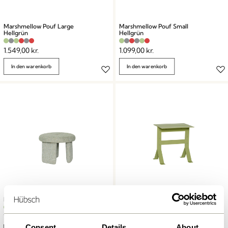
Marshmellow Pouf Large
Marshmellow Pouf Small
Hellgrün
Hellgrün
1.549,00
kr.
1.099,00
kr.
In den warenkorb
In den warenkorb
Rocco Pouf Hellgrün
Fold Beistelltisch Hellgrün
1.299,00
kr.
1.249,00
kr.
Consent
Details
About