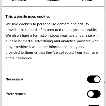
In den warenkorb
In den warenkorb
This website uses cookies
We use cookies to personalise content and ads, to
provide social media features and to analyse our traffic.
We also share information about your use of our site with
our social media, advertising and analytics partners who
may combine it with other information that you’ve
provided to them or that they’ve collected from your use
of their services.
Kindred Kerzenhalter Hellgrün
Hues Tischlampe Hellgrün
(2er Set)
919,00
kr.
Consent
559,00
kr.
Necessary
Selection
In den warenkorb
In den warenkorb
Preferences