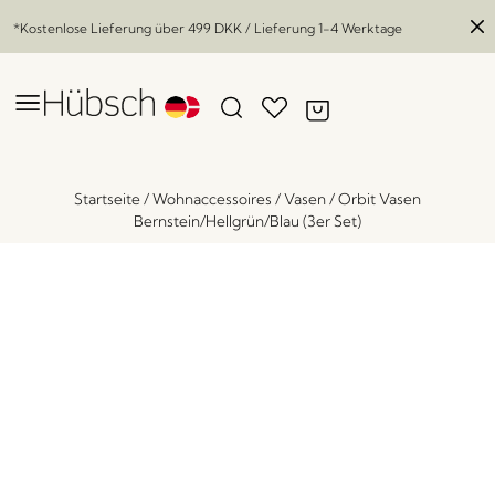
*Kostenlose Lieferung über
499 DKK
/ Lieferung 1-4 Werktage
Startseite
/
Wohnaccessoires
/
Vasen
/
Orbit Vasen
Bernstein/Hellgrün/Blau (3er Set)