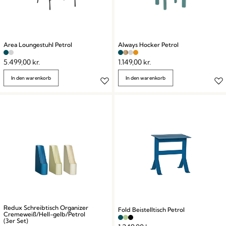
Area Loungestuhl Petrol
Always Hocker Petrol
5.499,00
kr.
1.149,00
kr.
In den warenkorb
In den warenkorb
Redux Schreibtisch Organizer
Fold Beistelltisch Petrol
Cremeweiß/Hell-gelb/Petrol
(3er Set)