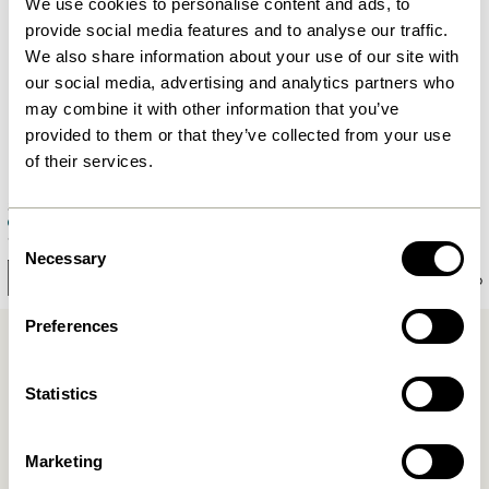
We use cookies to personalise content and ads, to
provide social media features and to analyse our traffic.
We also share information about your use of our site with
our social media, advertising and analytics partners who
may combine it with other information that you’ve
provided to them or that they’ve collected from your use
of their services.
Shine Spiegel Large Petrol
Cuddle Decke Petrol/Burgundy
Consent
1.149,00
kr.
649,00
kr.
Necessary
Selection
In den warenkorb
In den warenkorb
Preferences
Statistics
Marketing
Kostenlose Lieferung über
499 DKK
*