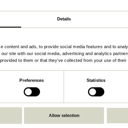
Orange
ø45xh42cm
Details
4.000
42
e content and ads, to provide social media features and to analy
35
 our site with our social media, advertising and analytics partn
120
 provided to them or that they’ve collected from your use of their
Ja
Preferences
Statistics
Anleitung ansehen
Drinnen
Allow selection