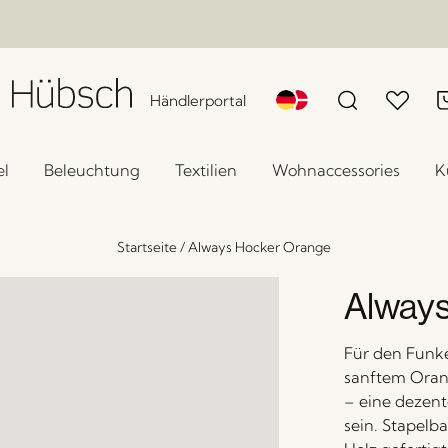
Händlerportal
l
Beleuchtung
Textilien
Wohnaccessories
K
Startseite
/
Always Hocker Orange
Always
Für den Funke
sanftem Orang
– eine dezent
sein. Stapelba