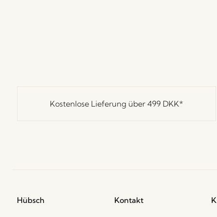
Kostenlose Lieferung über
499 DKK
*
Hübsch
Kontakt
K
Hübsch Retail ApS (B2C)