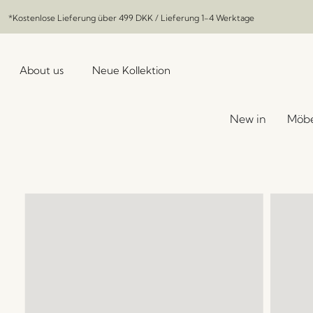
*Kostenlose Lieferung über
499 DKK
/ Lieferung 1-4 Werktage
About us
Neue Kollektion
New in
Möbe