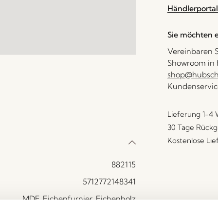
Händlerportal
Sie möchten e
Vereinbaren S
Showroom in H
shop@hubsch-
Kundenservic
Lieferung 1-4
30 Tage Rückg
Kostenlose Li
882115
5712772148341
MDF, Eichenfurnier, Eichenholz
Ja