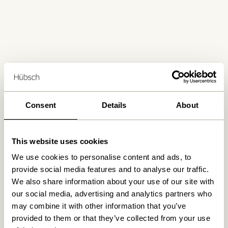
Kostenlose Lieferung über
499 DKK
*
Consent
Details
About
Lieferung 1-4 Werktage
This website uses cookies
We use cookies to personalise content and ads, to
30 Tage Rückgaberecht
provide social media features and to analyse our traffic.
We also share information about your use of our site with
our social media, advertising and analytics partners who
Hübsch
Kontakt
may combine it with other information that you’ve
provided to them or that they’ve collected from your use
Hübsch Retail ApS (B2C)
+45 4422 6888