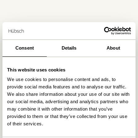
Consent
Details
About
Fri fragt ved køb over
499 DKK
*
This website uses cookies
Kun 1-4 dages levering
We use cookies to personalise content and ads, to
provide social media features and to analyse our traffic.
We also share information about your use of our site with
30 dages returret
our social media, advertising and analytics partners who
may combine it with other information that you’ve
provided to them or that they’ve collected from your use
of their services.
Hübsch
Kontakt
Hübsch Retail ApS (B2C)
+45 4422 6888