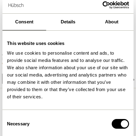
Consent
Details
About
This website uses cookies
We use cookies to personalise content and ads, to
Chand Hängelampe Runde
Daze Körbe
Naturfarben
Schwarz/Naturfarben (2er Set)
provide social media features and to analyse our traffic.
We also share information about your use of our site with
1.349,00
kr.
1.099,00
kr.
our social media, advertising and analytics partners who
In den warenkorb
In den warenkorb
may combine it with other information that you’ve
provided to them or that they’ve collected from your use
of their services.
Consent
Necessary
Selection