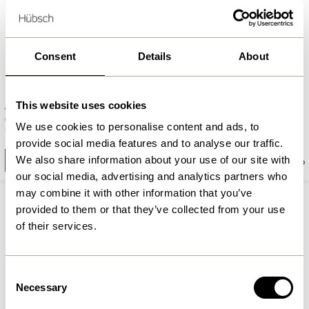
Consent
Details
About
This website uses cookies
Daze Paniers Noir/Naturel (set
Chand Pendule Ronde Naturel
de 2)
We use cookies to personalise content and ads, to
1.349,00
kr.
1.099,00
kr.
provide social media features and to analyse our traffic.
We also share information about your use of our site with
Ajouter au panier
Ajouter au panier
our social media, advertising and analytics partners who
may combine it with other information that you’ve
provided to them or that they’ve collected from your use
of their services.
Consent
Necessary
Selection