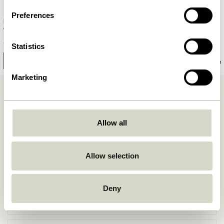
Preferences
Daze Paniers Blanc/Naturel (set
Blackie Paniers Noir/Naturel (set
de 2)
de 2)
959,00
kr.
1.099,00
kr.
Statistics
Ajouter au panier
Ajouter au panier
Marketing
Allow all
Livraison gratuite à partir de
499 DKK
*
Allow selection
Deny
Livraison 1-4 jours ouvrables