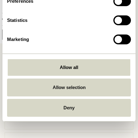
Preferences
Villa Bank Schwarz
Statistics
4.849,00
kr.
Benachrichtige mich
Marketing
Allow all
Allow selection
Kostenlose Lieferung über
499 DKK
*
Deny
Lieferung 1-4 Werktage