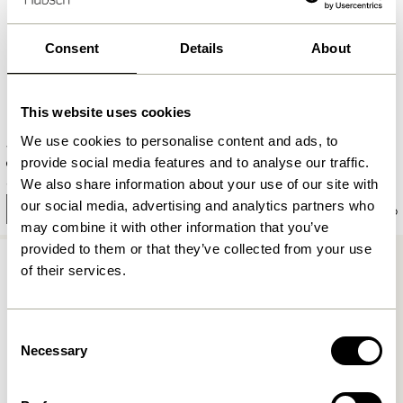
Consent
Details
About
This website uses cookies
We use cookies to personalise content and ads, to
Villa Tisch Large Schwarz
Villa Stuhl Schwarz
provide social media features and to analyse our traffic.
2.249,00
kr.
5.549,00
kr.
We also share information about your use of our site with
our social media, advertising and analytics partners who
Benachrichtige mich
Benachrichtige mich
may combine it with other information that you’ve
provided to them or that they’ve collected from your use
OUTDOOR
of their services.
Consent
Necessary
Selection