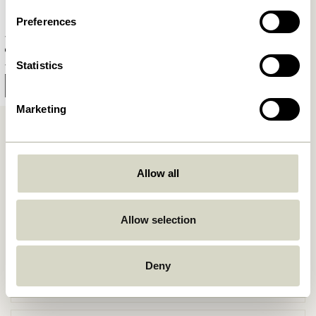
Preferences
Villa Banc Noir
4.849,00
kr.
Statistics
Prévenez-moi
Marketing
Allow all
Livraison gratuite à partir de
499 DKK
*
Allow selection
Deny
Livraison 1-4 jours ouvrables