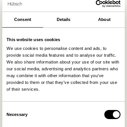
30 Tage Rückgaberecht
Kostenlose Lieferung über
499 DKK
*
Consent
Details
About
Ähnliche Produkte
This website uses cookies
We use cookies to personalise content and ads, to
provide social media features and to analyse our traffic.
We also share information about your use of our site with
our social media, advertising and analytics partners who
may combine it with other information that you’ve
provided to them or that they’ve collected from your use
of their services.
Consent
Rocco Pouf Ocker
Rocco Pouf Hellgrün
Necessary
Selection
1.299,00
kr.
1.299,00
kr.