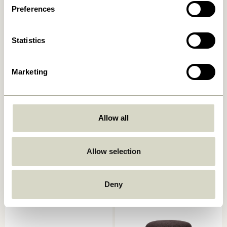
In den warenkorb
In den warenkorb
Preferences
Statistics
Marketing
Allow all
Mochi Pouf
Mochi Pouf
Blau/ Multifarben
Sandfarben/ Multifarben
Allow selection
1.549,00
kr.
1.549,00
kr.
In den warenkorb
In den warenkorb
Deny
-20%