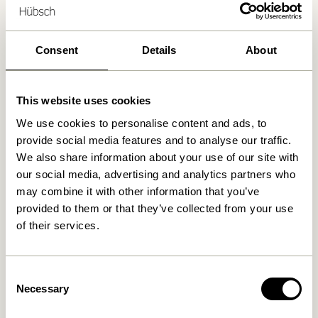
Lieferung 1-4 Werktage
30 Tage Rückgaberecht
Kostenlose Lieferung über
499 DKK
*
Consent
Details
About
This website uses cookies
Ähnliche Produkte
We use cookies to personalise content and ads, to
provide social media features and to analyse our traffic.
We also share information about your use of our site with
our social media, advertising and analytics partners who
may combine it with other information that you’ve
provided to them or that they’ve collected from your use
of their services.
Consent
Necessary
Selection
Paza Sofa Hellgrün
Elegance Sofa Hellgrün
7.699,00
kr.