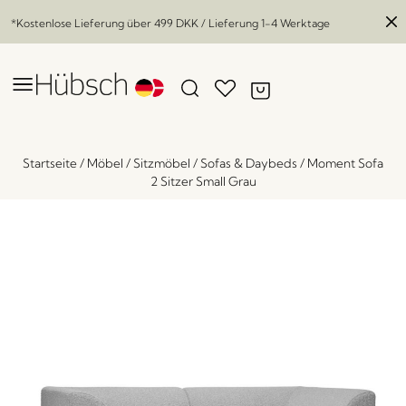
*Kostenlose Lieferung über
499 DKK
/ Lieferung 1-4 Werktage
Startseite
/
Möbel
/
Sitzmöbel
/
Sofas & Daybeds
/
Moment Sofa
2 Sitzer Small Grau