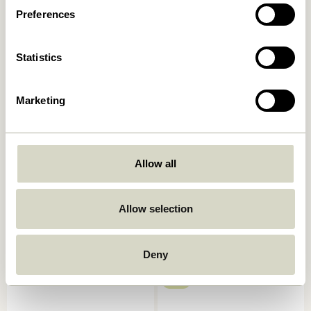
9.599,00
kr.
Preferences
In den warenkorb
In den warenkorb
Statistics
Marketing
Allow all
Sui Karaffe Bubbles Klar
Sui Trinkglas Bubbles Klar
Allow selection
199,00
kr.
42,00
kr.
In den warenkorb
In den warenkorb
Deny
-20%