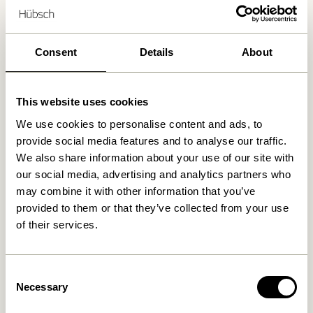
Kostenlose Lieferung über
499 DKK
*
Consent
Details
About
Ähnliche Produkte
This website uses cookies
We use cookies to personalise content and ads, to
provide social media features and to analyse our traffic.
We also share information about your use of our site with
our social media, advertising and analytics partners who
may combine it with other information that you’ve
provided to them or that they’ve collected from your use
of their services.
Lotus Hängetöpfe Petrol
Lotus Hängetöpfe Khaki
Consent
(2er Set)
(2er Set)
Necessary
Selection
829,00
kr.
829,00
kr.