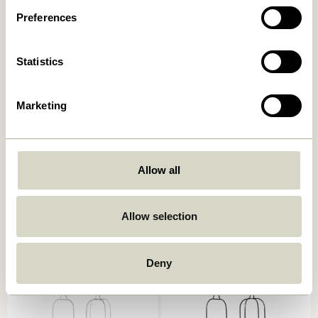
In den warenkorb
In den warenkorb
Preferences
Statistics
Marketing
Allow all
Faye Korb Airy
Ontop Hängetöpfe Weiß
Beige/Braun/Rotbraun
469,00
kr.
319,00
kr.
Allow selection
In den warenkorb
In den warenkorb
Deny