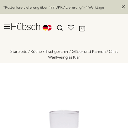
*Kostenlose Lieferung über
499 DKK
/ Lieferung 1-4 Werktage
Startseite
/
Küche
/
Tischgeschirr
/
Gläser und Kannen
/
Clink
Weißweinglas Klar