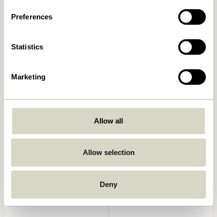
469,00
kr.
149,00
kr.
Preferences
In den warenkorb
In den warenkorb
Statistics
Marketing
Allow all
Crave Salatbesteck
Amare Speiseteller Braun
Multifarben (2er Set)
Allow selection
249,00
kr.
169,00
kr.
In den warenkorb
In den warenkorb
Deny