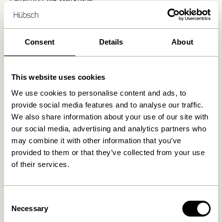
30 Tage Rückgaberecht
Kostenlose Lieferung über
499 DKK
*
Consent
Details
About
Ähnliche Produkte
This website uses cookies
We use cookies to personalise content and ads, to
provide social media features and to analyse our traffic.
We also share information about your use of our site with
our social media, advertising and analytics partners who
may combine it with other information that you’ve
provided to them or that they’ve collected from your use
of their services.
Consent
Play Küchenrollenhalter
Amare Schale Small
Necessary
Selection
Grau/Gelb
Rotbraun