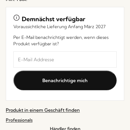
Demnächst verfügbar
Voraussichtliche Lieferung Anfang März 2027
Per E-Mail benachrichtigt werden, wenn dieses
Produkt verfügbar ist?
Geben
Sie
Ihre
E-
Benachrichtige mich
Mail-
Adresse
ein,
um
Produkt in einem Geschäft finden
sich
auf
Professionals
die
Händler finden