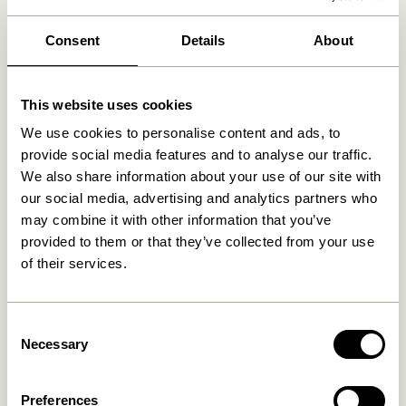
Lieferung und Rückgabe
Consent
Details
About
Sie möchten einen Blick auf unsere Produkte werfen?
This website uses cookies
Vereinbaren Sie einen Termin für einen Besuch in
unserem Showroom in Herning, Dänemark. Bitte
We use cookies to personalise content and ads, to
schreiben Sie an
provide social media features and to analyse our traffic.
shop@hubsch-interior.com
oder
rufen Sie unseren Kundenservice an
We also share information about your use of our site with
+45 44 22 68 88
.
our social media, advertising and analytics partners who
may combine it with other information that you’ve
Lieferung 1-4 Werktage
provided to them or that they’ve collected from your use
30 Tage Rückgaberecht
of their services.
Kostenlose Lieferung über
499 DKK
*
Consent
Necessary
Selection
Ähnliche Produkte
Preferences