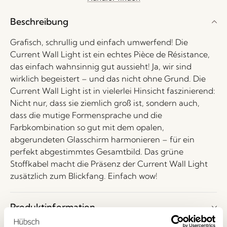
Warteliste
für
Beschreibung
dieses
Produkt
Grafisch, schrullig und einfach umwerfend! Die
setzen
Current Wall Light ist ein echtes Pièce de Résistance,
zu
das einfach wahnsinnig gut aussieht! Ja, wir sind
lassen.
wirklich begeistert – und das nicht ohne Grund. Die
Current Wall Light ist in vielerlei Hinsicht faszinierend:
Nicht nur, dass sie ziemlich groß ist, sondern auch,
dass die mutige Formensprache und die
Farbkombination so gut mit dem opalen,
abgerundeten Glasschirm harmonieren – für ein
perfekt abgestimmtes Gesamtbild. Das grüne
Stoffkabel macht die Präsenz der Current Wall Light
zusätzlich zum Blickfang. Einfach wow!
Produktinformation