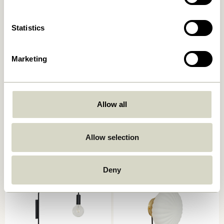
Statistics
Marketing
Allow all
Cover Wandlampe Schwarz
Arte Wandlampe
Blau/Sandfarben
859,00
kr.
829,00
kr.
Allow selection
In den warenkorb
In den warenkorb
Deny