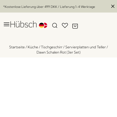
*Kostenlose Lieferung über
499 DKK
/ Lieferung 1-4 Werktage
Startseite
/
Küche
/
Tischgeschirr
/
Servierplatten und Teller
/
Dawn Schalen Rot (3er Set)