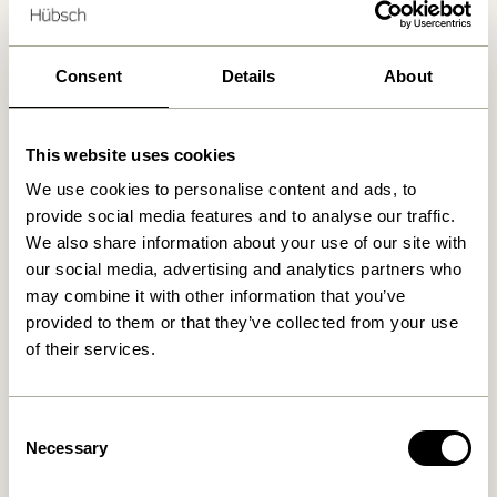
Kostenlose Lieferung über
499 DKK
*
Consent
Details
About
Ähnliche Produkte
This website uses cookies
We use cookies to personalise content and ads, to
provide social media features and to analyse our traffic.
We also share information about your use of our site with
our social media, advertising and analytics partners who
may combine it with other information that you’ve
provided to them or that they’ve collected from your use
of their services.
Sui Karaffe Bubbles Klar
Sui Trinkglas Bubbles Klar
Consent
Necessary
Selection
199,00
kr.
42,00
kr.
In den warenkorb
In den warenkorb