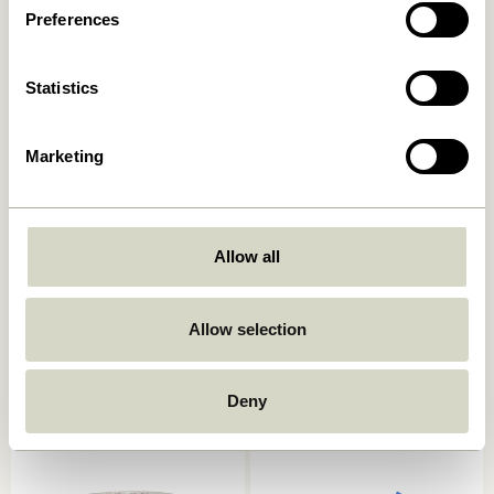
Preferences
Statistics
Marketing
Allow all
Amare Schale Small
Amare Schalen Multifarben
Rotbraun
(3er Set)
169,00
kr.
149,00
kr.
Allow selection
In den warenkorb
In den warenkorb
Deny