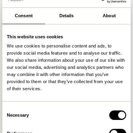
Kostenlose Lieferung über
499 DKK
*
Consent
Details
About
Ähnliche Produkte
This website uses cookies
We use cookies to personalise content and ads, to
provide social media features and to analyse our traffic.
We also share information about your use of our site with
our social media, advertising and analytics partners who
may combine it with other information that you’ve
provided to them or that they’ve collected from your use
of their services.
Pond Tablett Sandfarben
Splint Tablett
Consent
Rot/Naturfarben
749,00
kr.
Necessary
Selection
589,00
kr.
In den warenkorb
In den warenkorb