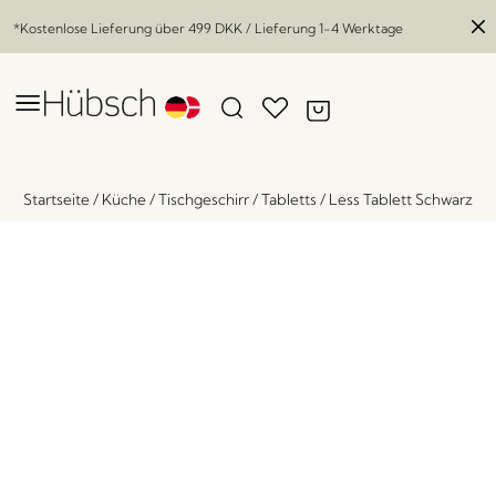
*Kostenlose Lieferung über
499 DKK
/ Lieferung 1-4 Werktage
Startseite
/
Küche
/
Tischgeschirr
/
Tabletts
/
Less Tablett Schwarz