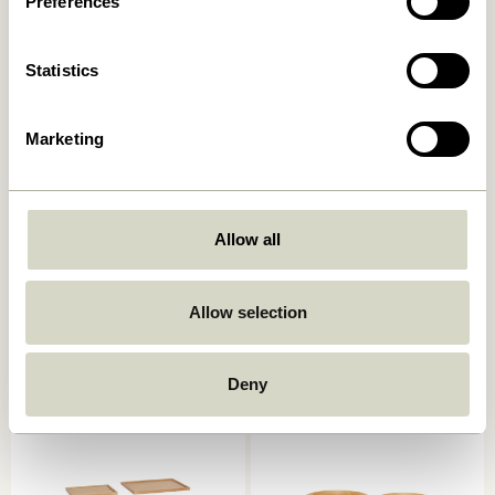
Preferences
Statistics
Marketing
Allow all
Grand Tabletts Weiß (2er
Stone Tablett Terrazzo
Set)
729,00
kr.
1.299,00
kr.
Allow selection
In den warenkorb
In den warenkorb
Deny