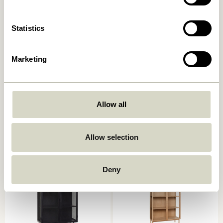
Statistics
Marketing
Poetic Display Box Floor
Shoji Vitrine Hoch
Allow all
Naturfarben
Naturfarben
3.849,00
kr.
7.249,00
kr.
Allow selection
In den warenkorb
In den warenkorb
Deny