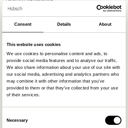
30 Tage Rückgaberecht
Kostenlose Lieferung über
499 DKK
*
Consent
Details
About
Ähnliche Produkte
This website uses cookies
We use cookies to personalise content and ads, to
provide social media features and to analyse our traffic.
We also share information about your use of our site with
our social media, advertising and analytics partners who
may combine it with other information that you’ve
provided to them or that they’ve collected from your use
of their services.
Consent
Sui Trinkglas Bubbles Klar
Clink Champagnerglas Klar
Necessary
Selection
42,00
kr.
90,00
kr.