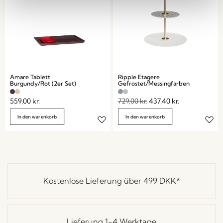
Amare Tablett
Ripple Etagere
Burgundy/Rot (2er Set)
Gefrostet/Messingfarben
559,00
kr.
729,00
kr.
437,40
kr.
In den warenkorb
In den warenkorb
Kostenlose Lieferung über
499 DKK
*
Lieferung 1-4 Werktage