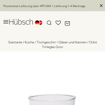
*Kostenlose Lieferung über
499 DKK
/ Lieferung 1-4 Werktage
Startseite
/
Küche
/
Tischgeschirr
/
Gläser und Kannen
/
Orbit
Trinkglas Grün