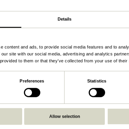
ø25xh15cm
1.200
Details
Herunterladen
Anleitung ansehen
e content and ads, to provide social media features and to analy
15,0
 our site with our social media, advertising and analytics partn
E27
 provided to them or that they’ve collected from your use of their
IP20
Kein Stecker
Preferences
Statistics
Direkt an die Stromleitung
Nein
Nein
Allow selection
Ja