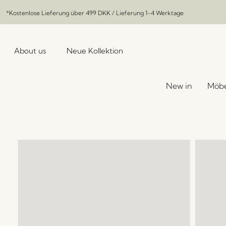
*Kostenlose Lieferung über
499 DKK
/ Lieferung 1-4 Werktage
About us
Neue Kollektion
New in
Möbe