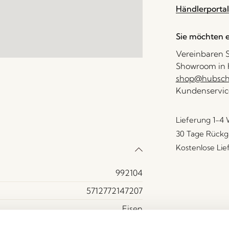
Händlerportal
Sie möchten e
Vereinbaren S
Showroom in H
shop@hubsch-
Kundenservic
Lieferung 1-4
30 Tage Rückg
Kostenlose Li
992104
5712772147207
Eisen
Grün, Rot