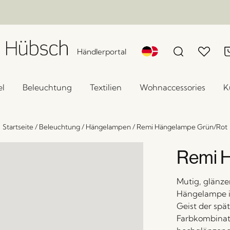
Händlerportal
l
Beleuchtung
Textilien
Wohnaccessories
K
Startseite
/
Beleuchtung
/
Hängelampen
/
Remi Hängelampe Grün/Rot
Remi 
Mutig, glänze
Hängelampe i
Geist der spät
Farbkombinati