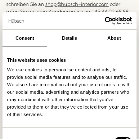
schreiben Sie an
shop@hubsch-interior.com
oder
rufen Sie unseren Kundenservice an
+45 44 22 68 88
.
Lieferung 1-4 Werktage
30 Tage Rückgaberecht
Consent
Details
About
Kostenlose Lieferung über
499 DKK
*
This website uses cookies
We use cookies to personalise content and ads, to
Ähnliche Produkte
provide social media features and to analyse our traffic.
We also share information about your use of our site with
our social media, advertising and analytics partners who
may combine it with other information that you’ve
provided to them or that they’ve collected from your use
of their services.
Consent