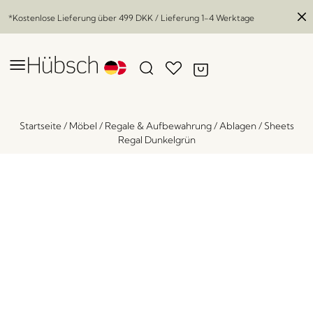
*Kostenlose Lieferung über
499 DKK
/ Lieferung 1-4 Werktage
Startseite
/
Möbel
/
Regale & Aufbewahrung
/
Ablagen
/
Sheets
Regal Dunkelgrün