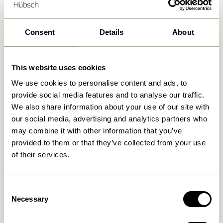
30 Tage Rückgaberecht
Kostenlose Lieferung über
499 DKK
*
Consent
Details
About
Ähnliche Produkte
This website uses cookies
We use cookies to personalise content and ads, to
provide social media features and to analyse our traffic.
NEU
We also share information about your use of our site with
our social media, advertising and analytics partners who
may combine it with other information that you’ve
provided to them or that they’ve collected from your use
of their services.
Consent
Mush Tischlampe Mini
Aru Tischlampe Blau
Necessary
Selection
Messingfarben
1.549,00
kr.
1.399,00
kr.