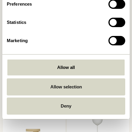
In den warenkorb
In den warenkorb
Preferences
Statistics
Marketing
Allow all
Book Tischlampe
Mush Tischlampe Mini Hell-
Sandfarben
749,00
kr.
1.399,00
kr.
Allow selection
In den warenkorb
In den warenkorb
Deny