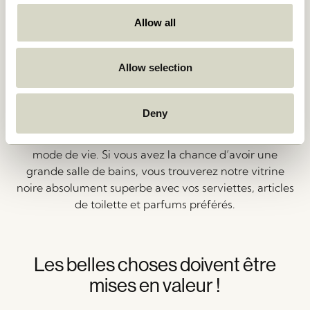
Une extension de vous
Allow all
Si vous optez pour une vitrine en bois de notre
Allow selection
collection, préparez-vous à une merveille boisée.
Notre gamme de vitrines présente à la fois du
caractère et du style. Optez pour un meuble classique
Deny
avec un motif à chevrons pour préserver un espace
épuré ou un modèle vitré moderne pour refléter votre
mode de vie. Si vous avez la chance d’avoir une
grande salle de bains, vous trouverez notre vitrine
noire absolument superbe avec vos serviettes, articles
de toilette et parfums préférés.
Les belles choses doivent être
mises en valeur !