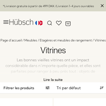
*Livraison gratuite à partir de
499 DKK
/Livraison 1-4 jours ouvrables
Page d'accueil
/
Meubles
/
Etagères et meubles de rangement
/
Vitrines
Vitrines
Les bonnes vieilles vitrines ont un impact
considérable dans n’importe quelle pièce, et elles sont
parfaites pour ranger à peu près tout : objets de
collection, souvenirs, porcelaine ou livres. Que diriez-
Lire la suite
vous d’un mélange de trésors pour créer un ensemble
Filtrer les produits
intrigant qui reflète non seulement votre style mais
aussi votre personnalité ?