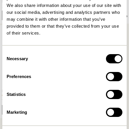
Edge Commode Single Noir
Edge Commode Double Noir
We also share information about your use of our site with
3.749,00
kr.
6.399,00
kr.
our social media, advertising and analytics partners who
Ajouter au panier
Ajouter au panier
may combine it with other information that you’ve
provided to them or that they’ve collected from your use
of their services.
Consent
Necessary
Selection
Preferences
Panorama Vitrine Small Naturel
Statistics
10.899,00
kr.
Ajouter au panier
Marketing