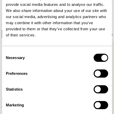
provide social media features and to analyse our traffic.
We also share information about your use of our site with
Haze Fauteuil lounge
Eyrie Fauteuil lounge Jaune
our social media, advertising and analytics partners who
Gris/Naturel
may combine it with other information that you’ve
4.999,00
kr.
6.399,00
kr.
provided to them or that they’ve collected from your use
Ajouter au panier
Ajouter au panier
of their services.
Consent
Necessary
Selection
Preferences
Statistics
Haze Fauteuil lounge
Marron/Naturel
Marketing
6.399,00
kr.