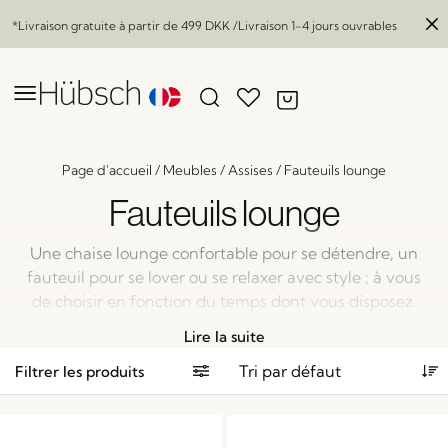
*Livraison gratuite à partir de
499 DKK
/Livraison 1-4 jours ouvrables
Page d'accueil
/
Meubles
/
Assises
/
Fauteuils lounge
Fauteuils lounge
Une chaise lounge confortable pour se détendre, un
fauteuil pour se lover ou se relaxer avec style ; à vous
de choisir en fonction du temps dont vous disposez.
Et c’est précisément dans ce but que nous vous
Lire la suite
proposons une large gamme de chaises lounge
Filtrer les produits
colorées, confortables et classiques adaptées à vos
besoins – et à votre décoration, bien sûr.