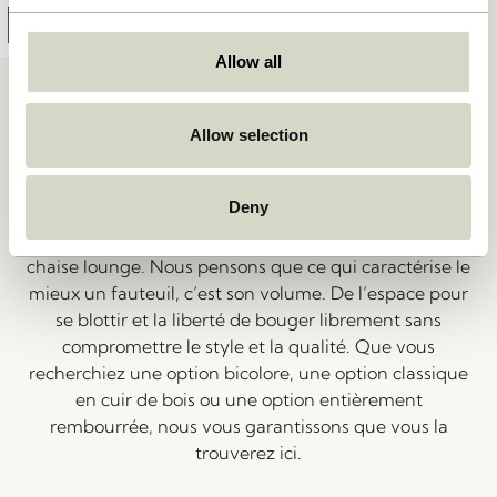
Ajouter au panier
Allow all
Une invitation à la détente
Allow selection
Voici une invitation à faire une pause – sortez votre
Deny
livre préféré, ou quoi que ce soit d’autre, faites-vous
plaisir et installez-vous confortablement dans une
chaise lounge. Nous pensons que ce qui caractérise le
mieux un fauteuil, c’est son volume. De l’espace pour
se blottir et la liberté de bouger librement sans
compromettre le style et la qualité. Que vous
recherchiez une option bicolore, une option classique
en cuir de bois ou une option entièrement
rembourrée, nous vous garantissons que vous la
trouverez ici.