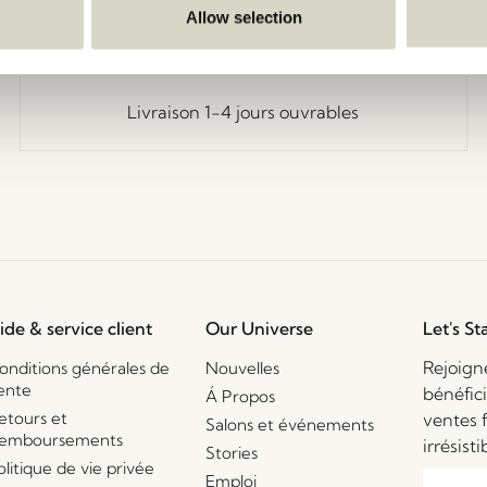
Allow selection
Livraison 1-4 jours ouvrables
ide & service client
Our Universe
Let's St
Rejoign
onditions générales de
Nouvelles
ente
bénéfic
Á Propos
etours et
ventes 
Salons et événements
emboursements
irrésisti
Stories
olitique de vie privée
Emploi