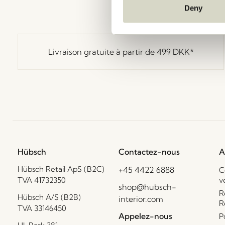
Deny
Butik Alrum
2 km
Amagerbrogade 12, sttv, 2300 København S,
Livraison gratuite à partir de
499 DKK
*
Danemark
Girlie Hurly
2 km
Istedgade 99, 1650 København V, Danemark
Bast
3 km
Nørrebrogade 163, 2200 København N,
Danemark
Hübsch
Contactez-nous
A
Hübsch Retail ApS (B2C)
+45 4422 6888
C
TVA 41732350
v
Organized Aps
5 km
shop@hubsch-
Vallensbækvej 24, 2605 Brøndby, Danemark
R
Hübsch A/S (B2B)
interior.com
R
TVA 33146450
Appelez-nous
P