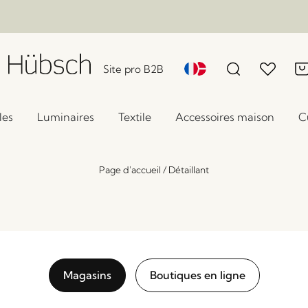
Site pro B2B
les
Luminaires
Textile
Accessoires maison
C
Page d'accueil
/
Détaillant
Magasins
Boutiques en ligne