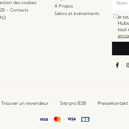
estion des cookies
Á Propos
2B – Contacts
Salons et événements
Je s
AQ
Hübsc
tout 
enco
Trouver un revendeur
Site pro B2B
Pressekontakt