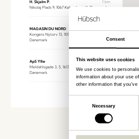
H. Skjalm P.
1 km
Nikolaj Plads 9, 1067 København K, Danemark
MAGASIN DU NORD
1 km
Kongens Nytorv 13, 1050 København K,
Consent
Danemark
This website uses cookies
ApS Yllw
1 km
Meldahlsgade 3, 5, 1613 København V,
We use cookies to personalis
Danemark
information about your use of
other information that you’ve
Area Aps
1 km
Consent
Store Kongensgade 40H, 1264 København,
Danemark
Necessary
Selection
Koloni
2 km
Isafjordsgade 4 st th, 2300 København S,
Danemark