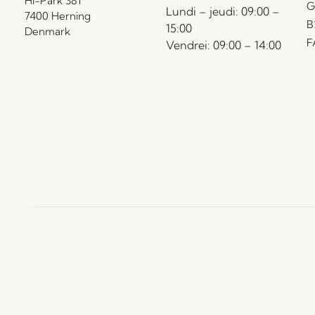
HI-Park 381
Flomé
9 km
G
Lundi – jeudi: 09:00 –
Børge Olsens plads 6, 2610 Rødovre,
7400 Herning
B
Danemark
15:00
Denmark
F
Vendrei: 09:00 – 14:00
Magasin Lyngby
12 km
Lyngby Hovedgade 43, 2800 Kongens
Lyngby, Danemark
BRØDRENE A. & O.
14 km
JOHANSEN A/S
Rørvang 3, 2620 Albertslund, Danemark
Arken
15 km
Skovvej 100, 2635 Ishøj, Danemark
vogelius glow & care
21 km
hovedgaden 43, 3460 Birkerød, Danemark