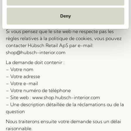
Si vous avez des questions concernant nos
informations ou le traitement des informations
personnelles, vous pouvez toujours nous contacter par
Deny
e-mail : shop@hubsch-interior.com
Si vous pensez que le site web ne respecte pas les
règles relatives à la politique de cookies, vous pouvez
contacter Hübsch Retail ApS par e-mail:
shop@hubsch-interior.com
La demande doit contenir :
– Votre nom
– Votre adresse
– Votre e-mail
– Votre numéro de téléphone
– Site web : www.shop.hubsch-interior.com
– Une description détaillée de la réclamations ou de la
question
Nous traiterons ensuite votre demande sous un délai
raisonnable.