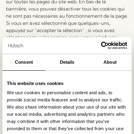
sur toutes les pages du site web. En bas de la
bannière, vous pouvez désactiver tous les cookies qui
ne sont pas nécessaires au fonctionnement de la page.
Si vous en avez sélectionné que quelques-uns,
appuyez sur “accepter la sélection” ; si vous avez
sélectionné tous les cookies, appuyez sur “refuser
tout”. Votre consentement sera alors mis à jour.
Vous pouvez également supprimer les cookies qui ont
déjà été définis et retirer votre consentement :
Consent
Details
About
Si vous utilisez un PC équipé d’un navigateur plus
récent, vous pouvez supprimer vos cookies à l’aide des
touches de raccourci : CTRL + MAJUSCULE +
This website uses cookies
EFFACER.
We use cookies to personalise content and ads, to
Si les touches de raccourci ne fonctionnent pas et/ou si
provide social media features and to analyse our traffic.
vous utilisez un MAC, vous devez d’abord trouver quel
We also share information about your use of our site with
navigateur vous utilisez et ensuite cliquer sur le lien
our social media, advertising and analytics partners who
correspondant :
may combine it with other information that you’ve
Internet Explorer
provided to them or that they’ve collected from your use
Mozilla Firefox