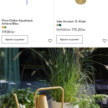
Flora Globe Aquatique
Vale Arrosoir 7L Khaki
Ambre/Bleu
969,00
kr.
775,20
kr.
119,00
kr.
Ajouter au panier
Ajouter au panier