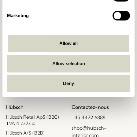
Marketing
Livraison gratuite à partir de
499 DKK
*
Allow all
Livraison 1-4 jours ouvrables
Allow selection
Retour 30 jours
Deny
Hübsch
Contactez-nous
Hübsch Retail ApS (B2C)
+45 4422 6888
TVA 41732350
shop@hubsch-
Hübsch A/S (B2B)
interior.com