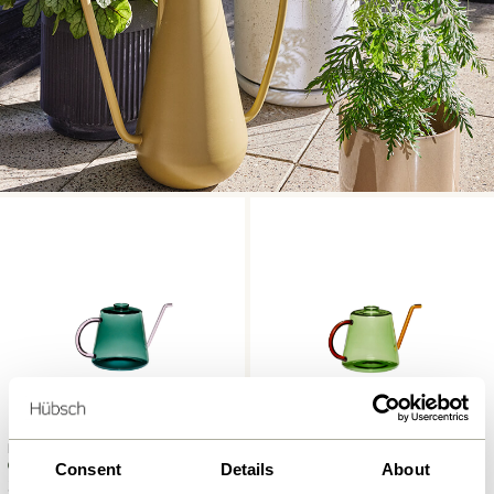
Flora Arrosoir Vert foncé
Flora Arrosoir Vert/Ambre
Consent
Details
About
329,00
kr.
329,00
kr.