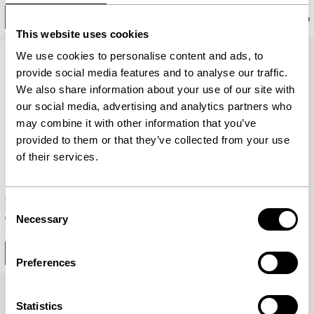
Ajouter au panier
Ajouter au panier
This website uses cookies
We use cookies to personalise content and ads, to
provide social media features and to analyse our traffic.
We also share information about your use of our site with
our social media, advertising and analytics partners who
may combine it with other information that you’ve
provided to them or that they’ve collected from your use
of their services.
Flora Globe Aquatique Rouge
Consent
Pâle/Vert
Necessary
Selection
119,00
kr.
Prévenez-moi
Preferences
Statistics