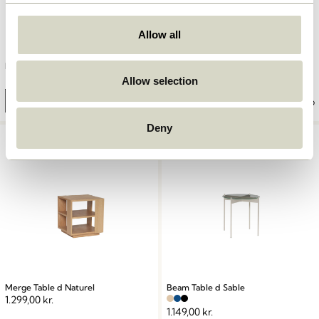
Allow all
Raw Table d Noir/Naturel
Heritage Table d Naturel
2.099,00
kr.
1.849,00
kr.
Allow selection
Ajouter au panier
Ajouter au panier
Deny
Merge Table d Naturel
Beam Table d Sable
1.299,00
kr.
1.149,00
kr.