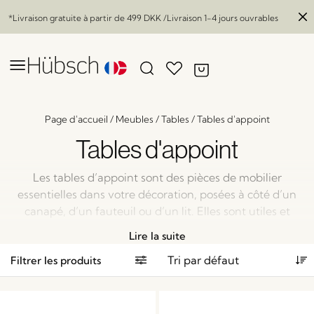
*Livraison gratuite à partir de
499 DKK
/Livraison 1-4 jours ouvrables
Page d'accueil
/
Meubles
/
Tables
/
Tables d'appoint
Tables d'appoint
Les tables d’appoint sont des pièces de mobilier
essentielles dans votre décoration, posées à côté d’un
canapé, d’un fauteuil ou d’un lit. Elles sont utiles et
donnent de la profondeur à votre intérieur par leur
Lire la suite
esthétisme, leur style. C’est d’ailleurs pour cette
Filtrer les produits
raison que nous avons imaginé une collection de
tables d’appoint très jolies et variées.