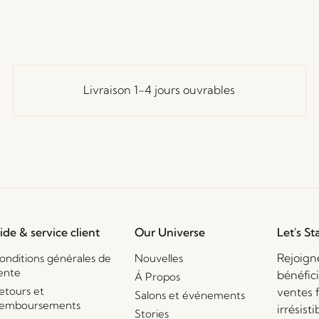
Livraison 1-4 jours ouvrables
ide & service client
Our Universe
Let's St
Rejoign
onditions générales de
Nouvelles
ente
bénéfic
Á Propos
etours et
ventes 
Salons et événements
emboursements
irrésisti
Stories