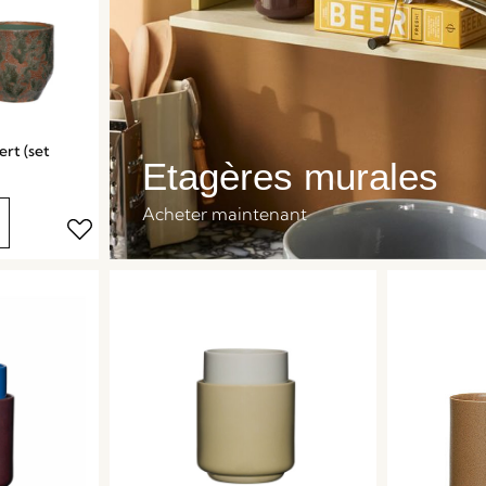
rt (set
Etagères murales
Acheter maintenant