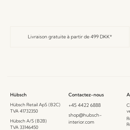
Livraison gratuite à partir de
499 DKK
*
Hübsch
Contactez-nous
A
Hübsch Retail ApS (B2C)
+45 4422 6888
C
TVA 41732350
v
shop@hubsch-
R
Hübsch A/S (B2B)
interior.com
R
TVA 33146450