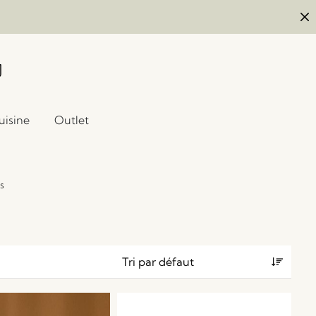
uisine
Outlet
s