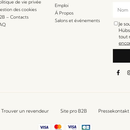
olitique de vie privée
Emploi
estion des cookies
Á Propos
2B – Contacts
Salons et événements
Je s
AQ
Hübsc
tout 
enco
Trouver un revendeur
Site pro B2B
Pressekontakt