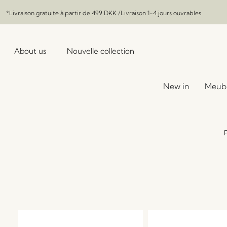
*Livraison gratuite à partir de
499 DKK
/Livraison 1-4 jours ouvrables
About us
Nouvelle collection
New in
Meub