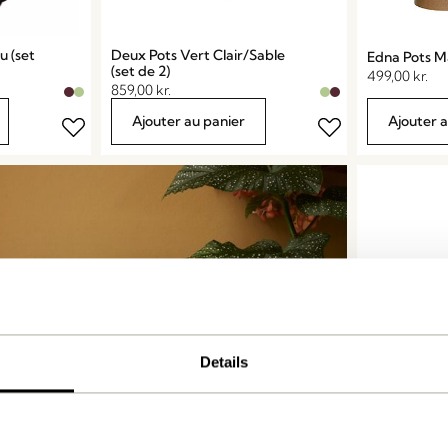
 (set
Deux Pots Vert Clair/Sable
Edna Pots Ma
(set de 2)
499,00
kr.
859,00
kr.
Ajouter au panier
Ajouter 
Details
Fossil Pots M
329,00
kr.