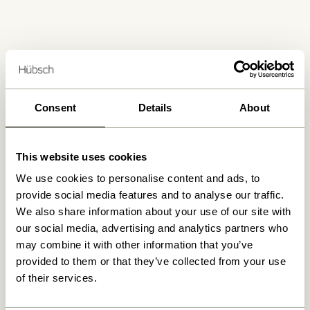
Consent
Details
About
Fri fragt ved køb over
499 DKK
*
This website uses cookies
Kun 1-4 dages levering
We use cookies to personalise content and ads, to
provide social media features and to analyse our traffic.
We also share information about your use of our site with
30 dages returret
our social media, advertising and analytics partners who
may combine it with other information that you’ve
provided to them or that they’ve collected from your use
of their services.
Hübsch
Kontakt
Hübsch Retail ApS (B2C)
+45 4422 6888