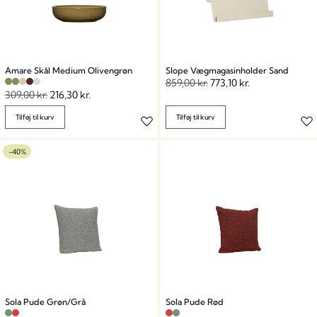
Amare Skål Medium Olivengrøn
Slope Vægmagasinholder Sand
859,00
kr.
773,10
kr.
309,00
kr.
216,30
kr.
Tilføj til kurv
Tilføj til kurv
-40%
Sola Pude Grøn/Grå
Sola Pude Rød