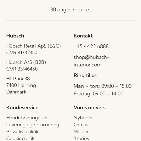
30 dages returret
Hübsch
Kontakt
Hübsch Retail ApS (B2C)
+45 4422 6888
CVR 41732350
shop@hubsch-
Hübsch A/S (B2B)
interior.com
CVR 33146450
Ring til os
HI-Park 381
7400 Herning
Man – tors: 09:00 – 15:00
Danmark
Fredag: 09:00 – 14:00
Kundeservice
Vores univers
Handelsbetingelser
Nyheder
Levering og returnering
Om os
Privatlivspolitik
Messer
Cookiepolitik
Stories