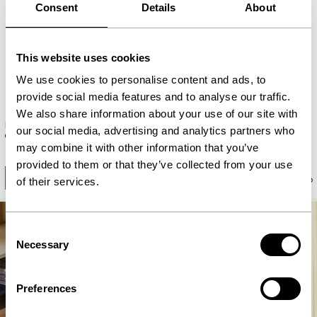
Consent
Details
About
This website uses cookies
We use cookies to personalise content and ads, to
provide social media features and to analyse our traffic.
We also share information about your use of our site with
Play Køkkenrulleholder
Noir Sengebord Sort
our social media, advertising and analytics partners who
Blå/Grå/Grøn
may combine it with other information that you’ve
2.049,00
kr.
469,00
kr.
provided to them or that they’ve collected from your use
Tilføj til kurv
Tilføj til kurv
of their services.
Consent
Necessary
Selection
Preferences