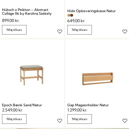
Hübsch x Peléton – Abstract
Hide Opbevaringskasse Natur
Collage 06 by Karolina Székely
899,00
kr.
649,00
kr.
Tilføj til kurv
Tilføj til kurv
Epoch Bænk Sand/Natur
Gap Magasinholder Natur
2.549,00
kr.
1.299,00
kr.
Tilføj til kurv
Tilføj til kurv