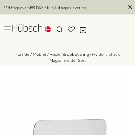
*Fri fragt over
499 DKK
/ Kun 1-4 dages levering
Forside
/
Møbler
/
Reoler & opbevaring
/
Hylder
/
Shack
Magasinholder Sort