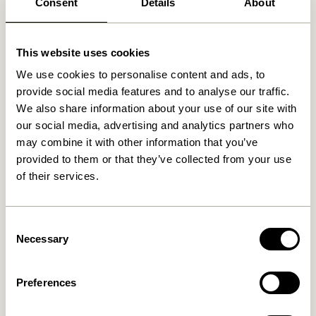
Fri fragt over
499 DKK
*
Consent
Details
About
This website uses cookies
Relaterede varer
We use cookies to personalise content and ads, to
provide social media features and to analyse our traffic.
We also share information about your use of our site with
our social media, advertising and analytics partners who
may combine it with other information that you’ve
provided to them or that they’ve collected from your use
of their services.
Consent
Necessary
Selection
Cosplay Knagerække Natur
Cosplay Knagerække Natur
279,00
kr.
559,00
kr.
Preferences
Tilføj til kurv
Tilføj til kurv