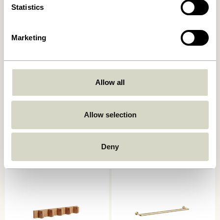
Statistics
Marketing
Allow all
Space Knagerække Large
Pipe Håndklædeholder Sort
Allow selection
Natur
829,00
kr.
559,00
kr.
Tilføj til kurv
Tilføj til kurv
Deny