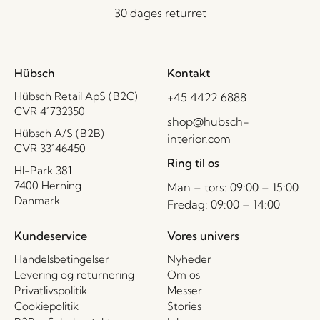
30 dages returret
Hübsch
Kontakt
Hübsch Retail ApS (B2C)
+45 4422 6888
CVR 41732350
shop@hubsch-
Hübsch A/S (B2B)
interior.com
CVR 33146450
Ring til os
HI-Park 381
7400 Herning
Man – tors: 09:00 – 15:00
Danmark
Fredag: 09:00 – 14:00
Kundeservice
Vores univers
Handelsbetingelser
Nyheder
Levering og returnering
Om os
Privatlivspolitik
Messer
Cookiepolitik
Stories