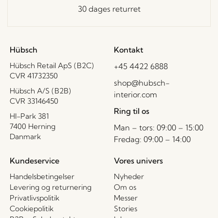
30 dages returret
Hübsch
Kontakt
Hübsch Retail ApS (B2C)
+45 4422 6888
CVR 41732350
shop@hubsch-
Hübsch A/S (B2B)
interior.com
CVR 33146450
Ring til os
HI-Park 381
7400 Herning
Man – tors: 09:00 – 15:00
Danmark
Fredag: 09:00 – 14:00
Kundeservice
Vores univers
Handelsbetingelser
Nyheder
Levering og returnering
Om os
Privatlivspolitik
Messer
Cookiepolitik
Stories