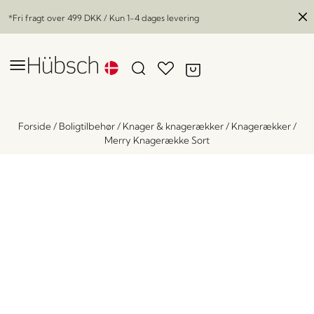
*Fri fragt over
499 DKK
/ Kun 1-4 dages levering
Forside
/
Boligtilbehør
/
Knager & knagerækker
/
Knagerækker
/
Merry Knagerække Sort