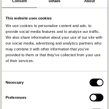
Fri fragt over
499 DKK
*
Consent
Details
About
This website uses cookies
Relaterede varer
We use cookies to personalise content and ads, to
provide social media features and to analyse our traffic.
We also share information about your use of our site with
our social media, advertising and analytics partners who
may combine it with other information that you’ve
provided to them or that they’ve collected from your use
of their services.
Consent
Necessary
Selection
Cosplay Knagerække Natur
Cosplay Knagerække Natur
279,00
kr.
559,00
kr.
Preferences
Tilføj til kurv
Tilføj til kurv