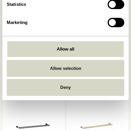
Statistics
-20%
Marketing
Allow all
Shack Magasinholder Rød
Shack Magasinholder Sort
Allow selection
1.049,00
kr.
839,20
kr.
1.049,00
kr.
Tilføj til kurv
Tilføj til kurv
Deny