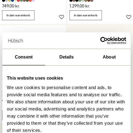
749,00
kr.
1.299,00
kr.
In den warenkorb
In den warenkorb
Consent
Details
About
This website uses cookies
We use cookies to personalise content and ads, to
BringMe Tragbare Lampe Mini
provide social media features and to analyse our traffic.
Matt Schwarz
We also share information about your use of our site with
749,00
kr.
our social media, advertising and analytics partners who
In den warenkorb
may combine it with other information that you’ve
provided to them or that they’ve collected from your use
of their services.