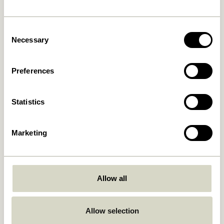
Consent
Necessary
Selection
Kostenlose Lieferung über
499 DKK
*
Preferences
Statistics
Lieferung 1-4 Werktage
Marketing
30 Tage Rückgaberecht
Allow all
Hübsch
Kontakt
Hübsch Retail ApS (B2C)
+45 4422 6888
Allow selection
USt-IdNr. 41732350
shop@hubsch-