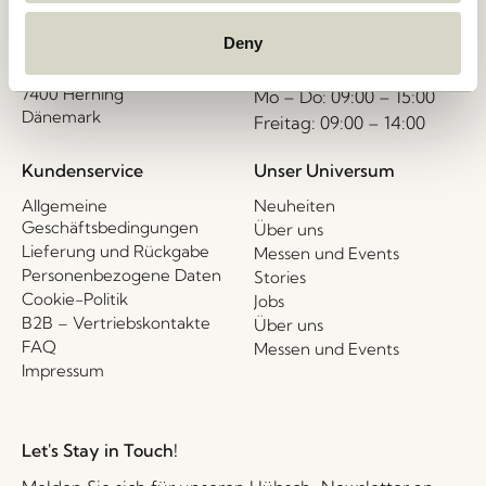
Hübsch Retail ApS (B2B)
interior.com
USt-IdNr. 41732350
Deny
Rufen Sie uns an
HI-Park 381
7400 Herning
Mo – Do: 09:00 – 15:00
Dänemark
Freitag: 09:00 – 14:00
Kundenservice
Unser Universum
Allgemeine
Neuheiten
Geschäftsbedingungen
Über uns
Lieferung und Rückgabe
Messen und Events
Personenbezogene Daten
Stories
Cookie-Politik
Jobs
B2B – Vertriebskontakte
Über uns
FAQ
Messen und Events
Impressum
Let's Stay in Touch!